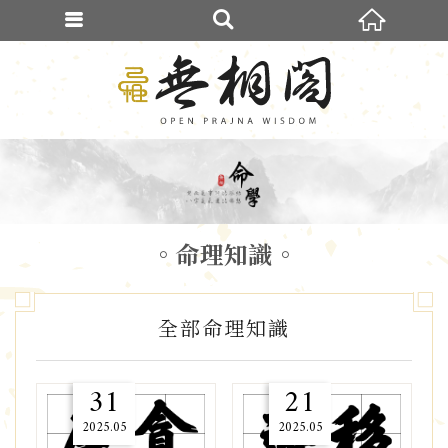
命理知識
全部命理知識
31
21
2025
05
2025
05