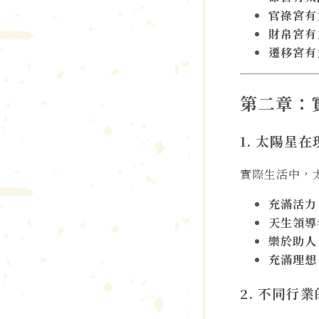
官祿宮有
財帛宮有
遷移宮有
第二章：
1. 太陽星
實際生活中，
充滿活力
天生領導
樂於助人
充滿理想
2. 不同行