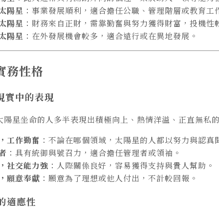
太陽星
：事業發展順利，適合擔任公職、管理階層或教育工
太陽星
：財務來自正財，需靠勤奮與努力獲得財富，投機性
太陽星
：在外發展機會較多，適合遠行或在異地發展。
實務性格
在現實中的表現
太陽星坐命的人多半表現出積極向上、熱情洋溢、正直無私
，工作勤奮
：不論在哪個領域，太陽星的人都以努力與認真
者
：具有統御與號召力，適合擔任管理者或領袖。
，社交能力強
：人際關係良好，容易獲得支持與貴人幫助。
，願意奉獻
：願意為了理想或他人付出，不計較回報。
業的適應性