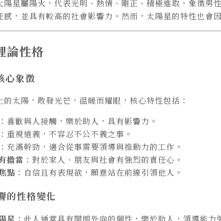
太陽星屬陽火，代表光明、熱情、剛正、積極進取，象徵男
任感，並具有較高的社會影響力。然而，太陽星的特性也會
理論性格
的核心象徵
上的太陽，散發光芒，溫暖而耀眼，核心特性包括：
：喜歡與人接觸，樂於助人，具有影響力。
：重視道義，不容忍不公不義之事。
：充滿幹勁，適合從事需要領導與推動力的工作。
有擔當
：對於家人、朋友與社會有強烈的責任心。
焦點
：自信且有表現欲，願意站在前線引領他人。
影響的性格變化
陽星
：此人通常具有開朗外向的個性，樂於助人，領導能力