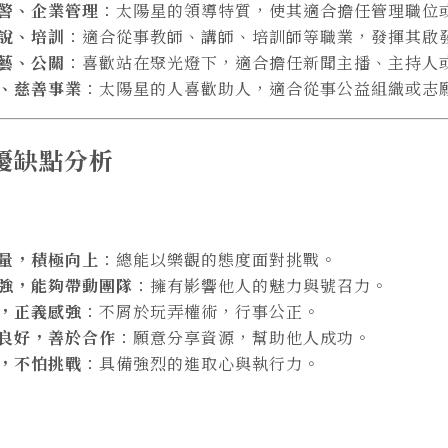
警、企業管理
：太陽星的領導特質，使其適合擔任管理職位
說、培訓
：適合從事教師、講師、培訓師等職業，發揮其啟
藝、公關
：喜歡站在聚光燈下，適合擔任新聞主播、主持人
、慈善事業
：太陽星的人喜歡助人，適合從事公益組織或志
優缺點分析
量，積極向上
：總能以樂觀的態度面對挑戰。
強，能夠帶動團隊
：擁有影響他人的魅力與號召力。
，正義感強
：不屑於玩弄權術，行事公正。
良好，善於合作
：願意分享資源，幫助他人成功。
，不怕挑戰
：具備強烈的進取心與執行力。