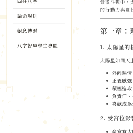
四柱八字
紫微斗數中，
的行動力與責
論命規則
第一章：
觀念傳遞
八字智庫學生專區
1. 太陽星
太陽星如同天
外向熱情
正義感強
積極進取
負責任、
喜歡成為
2. 受宮位
命宮有太