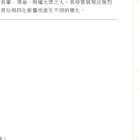
性長輩、領袖、照耀大眾之人。其特質展現出強烈
因宮位與四化影響而產生不同的變化。
強。