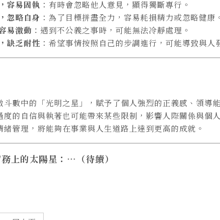
，容易固執
：有時會忽略他人意見，顯得獨斷專行。
，忽略自身
：為了目標拼盡全力，容易耗損精力或忽略健康
容易激動
：遇到不公義之事時，可能無法冷靜處理。
，缺乏耐性
：希望事情按照自己的步調進行，可能導致與人
微斗數中的「光明之星」，賦予了個人強烈的正義感、領導
過度的自信與執著也可能帶來某些限制，影響人際關係與個
情緒管理，將能夠在事業與人生道路上達到更高的成就。
實務上的
太陽星：…（待續）